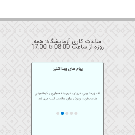
ساعات کاری آزمایشگاه: همه
روزه از ساعت 08:00 تا 17:00
پیام های بهداشتی
شنا، پياده روي، دويدن، دوچرخه سواري و كوهنوردي
مناسب‌ترين ورزش براي سلامت قلب مي‌باشد
پس از هربار حمام كردن گوشهاي خود را با حوله
تميز خشك كنيد.
استفاده از ماسک در آزمایشگاه
رعایت فاصله گذاری اجتماعی
ورزش منظم اضطراب بيماران را تا 20% كاهش
مي‌دهد.