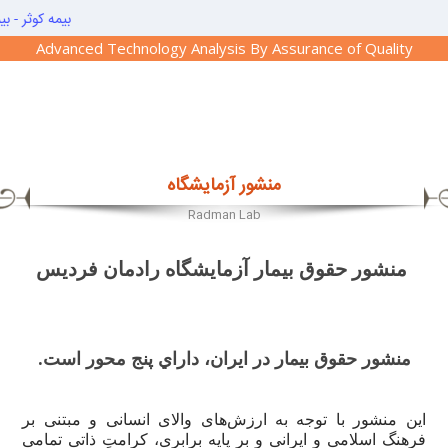
☰
- تامین اجتماعی - خدمات درمانی - نیروهای مسلح - بیمه دانا - بیمه ایر
Advanced Technology Analysis By Assurance of Quality
صفحه
اصلی
جوابدهی
منشور آزمایشگاه
آنلاین
Radman Lab
جوابدهی
از
منشور حقوق بیمار آزمایشگاه رادمان فردیس
طریق
سایت
راهنمای
منشور حقوق بیمار در ایران، داراي پنج محور است.
جوابدهی
این منشور با توجه به ارزش‌های والای انسانی و مبتنی بر
آزمایشات
فرهنگ اسلامی و ایرانی و بر پایه برابری، کرامتِ ذاتیِ تمامیِ