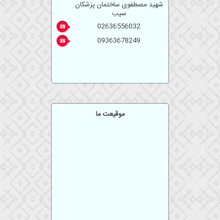
شهید مصطفوی ساختمان پزشکان
سیب
02636556032
09363678249
موقیعت ما