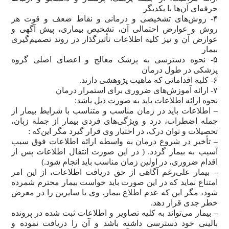
حرفه‌ای آن‌ها با یکدیگر
۴- روش‌های تشخیصی و درمانی و نقاط ضعف و قوت هر
روش و عوارض احتمالی آن، تشخیص بیماری، پیش آگهی و
عوارض آن و نیز کلیه اطلاعات تأثیرگذار در روند تصمیم‌گیری
بیمار
۵- نحوه دسترسی به پزشک معالج و اعضای اصلی گروه
پزشکی در طول درمان
۶- کلیه اقداماتی که ماهیت پژوهشی دارند.
۷- ارائه آموزش‌های ضروری برای استمرار درمان
نحوه ارائه اطلاعات باید به صورت ذیل باشد:
– اطلاعات باید در زمان مناسب و متناسب با شرایط بیمار از
جمله اضطراب، درد و ویژگی‌های فردی بیمار از جمله زبان،
تحصیلات و توان درک، در اختیار وی قرار گیرد مگر این‌که :
– تأخیر در شروع درمان به واسطه ارائه اطلاعات فوق سبب
آسیب به بیمار گردد. ( در این صورت انتقال اطلاعات پس از
اقدام ضروری، در اولین زمان مناسب باید انجام شود.)
– بیمار علی‌رغم آگاهی از حق دریافت اطلاعات، از این امر
امتناع نماید که در این صورت باید خواست بیمار محترم شمرده
شود، مگر این که عدم اطلاع بیمار، وی یا سایرین را در معرض
خطر جدی قرار دهد.
– بیمار می‌تواند به کلیه تصاویر و اطلاعات ثبت شده در پرونده
بالینی خود دسترسی داشته باشد و آن را دریافت نموده و