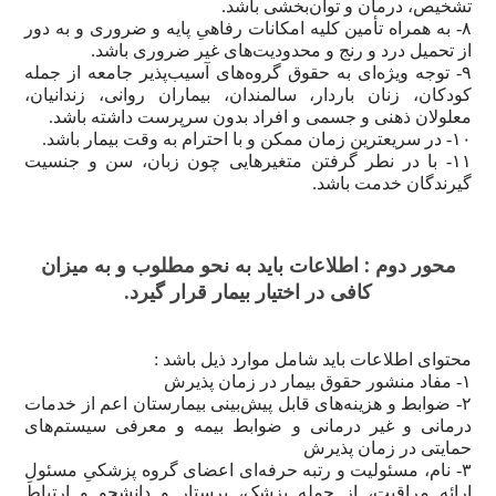
تشخیص، درمان و توان‌بخشی باشد.
۸- به همراه تأمین کلیه امکانات رفاهیِ پایه و ضروری و به دور
پیوندها
از تحمیل درد و رنج و محدودیت‌های غیر ضروری باشد.
۹- توجه ویژه‌ای به حقوق گروه‌های آسیب‌پذیر جامعه از جمله
ساعات
کودکان، زنان باردار، سالمندان، بیماران روانی، زندانیان،
کاری
معلولان ذهنی و جسمی و افراد بدون سرپرست داشته باشد.
۱۰- در سریعترین زمان ممکن و با احترام به وقت بیمار باشد.
گالری
۱۱- با در نطر گرفتن متغیرهایی چون زبان، سن و جنسیت
گیرندگان خدمت باشد.
پرسش
و
پاسخی
محور دوم : اطلاعات باید به نحو مطلوب و به میزان
کافی در اختیار بیمار قرار گیرد.
سوالات
متداول
محتوای اطلاعات باید شامل موارد ذیل باشد :
تالار
۱- مفاد منشور حقوق بیمار در زمان پذیرش
گفتگو
۲- ضوابط و هزینه‌های قابل پیش‌بینی بیمارستان اعم از خدمات
درمانی و غیر درمانی و ضوابط بیمه و معرفی سیستم‌های
نظرسنجی
حمایتی در زمان پذیرش
۳- نام، مسئولیت و رتبه حرفه‌ای اعضای گروه پزشکیِ مسئولِ
ارائه مراقبت، از جمله پزشک، پرستار و دانشجو و ارتباط