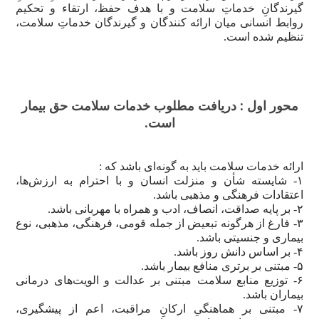
گیرندگانِ خدماتِ سلامت و با هدف حفظ، ارتقاء و تحکیم
اخبار
روابط انسانی میان ارائه کنندگان و گیرندگان خدماتِ سلامت،
آزمایشگاه
تنظیم شده است.
راهنمای
مراجعین
محور اول : دریافت مطلوب خدمات سلامت حق بیمار
استخدام
است.
درباره
ما
ارائه خدمات سلامت باید به گونه‌ای باشد که :
منشور
۱- شایسته شأن و منزلت انسان و با احترام به ارزش‌ها،
اعتقادات فرهنگی و مذهبی باشد.
آزمایشگاه
۲- بر پایه صداقت، انصاف، ادب و همراه با مهربانی باشد.
۳- فارغ از هرگونه تبعیض از جمله قومی، فرهنگی، مذهبی، نوع
تاریخچه
بیماری و جنسیتی باشد.
ما
۴- بر اساس دانش روز باشد.
۵- مبتنی بر برتری منافع بیمار باشد.
تماس
۶- توزیع منابع سلامت مبتنی بر عدالت و الویت‌های درمانی
با
بیماران باشد.
۷- مبتنی بر هماهنگیِ ارکانِ مراقبت، اعم از پیشگیری،
ما