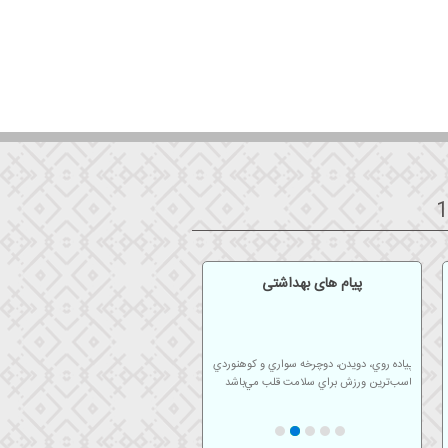
پیام های بهداشتی
شنا، پياده روي، دويدن، دوچرخه سواري و كوهنوردي
مناسب‌ترين ورزش براي سلامت قلب مي‌باشد
پس از هربار حمام كردن گوشهاي خود را با حوله
تميز خشك كنيد.
استفاده از ماسک در آزمایشگاه