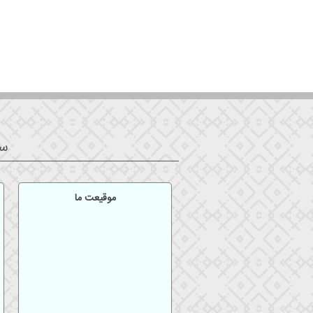
سا
موقیعت ما